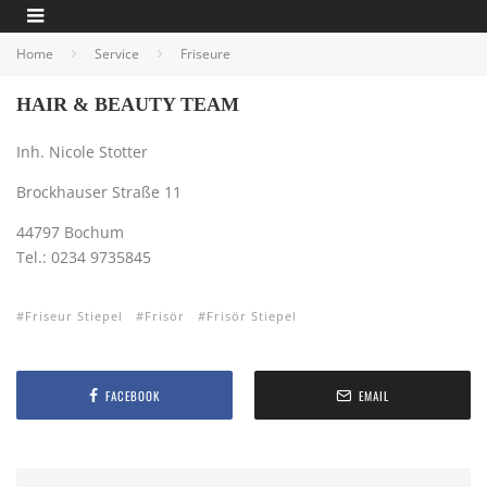
Home
Service
Friseure
HAIR & BEAUTY TEAM
Inh. Nicole Stotter
Brockhauser Straße 11
44797 Bochum
Tel.: 0234 9735845
Friseur Stiepel
Frisör
Frisör Stiepel
FACEBOOK
EMAIL