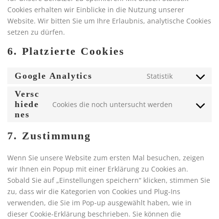
Cookies erhalten wir Einblicke in die Nutzung unserer
Website. Wir bitten Sie um Ihre Erlaubnis, analytische Cookies
setzen zu dürfen.
6. Platzierte Cookies
Google Analytics
Statistik
C
o
Versc
n
hiede
Cookies die noch untersucht werden
C
nes
s
o
e
n
7. Zustimmung
n
s
t
e
Wenn Sie unsere Website zum ersten Mal besuchen, zeigen
t
n
wir Ihnen ein Popup mit einer Erklärung zu Cookies an.
o
t
Sobald Sie auf „Einstellungen speichern“ klicken, stimmen Sie
s
t
zu, dass wir die Kategorien von Cookies und Plug-Ins
e
o
verwenden, die Sie im Pop-up ausgewählt haben, wie in
r
s
dieser Cookie-Erklärung beschrieben. Sie können die
v