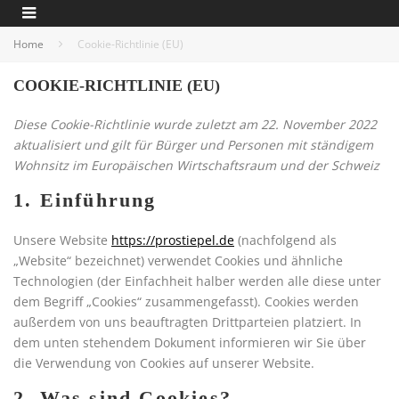
Home
Cookie-Richtlinie (EU)
COOKIE-RICHTLINIE (EU)
Diese Cookie-Richtlinie wurde zuletzt am 22. November 2022
aktualisiert und gilt für Bürger und Personen mit ständigem
Wohnsitz im Europäischen Wirtschaftsraum und der Schweiz
1. Einführung
Unsere Website
https://prostiepel.de
(nachfolgend als
„Website“ bezeichnet) verwendet Cookies und ähnliche
Technologien (der Einfachheit halber werden alle diese unter
dem Begriff „Cookies“ zusammengefasst). Cookies werden
außerdem von uns beauftragten Drittparteien platziert. In
dem unten stehendem Dokument informieren wir Sie über
die Verwendung von Cookies auf unserer Website.
2. Was sind Cookies?