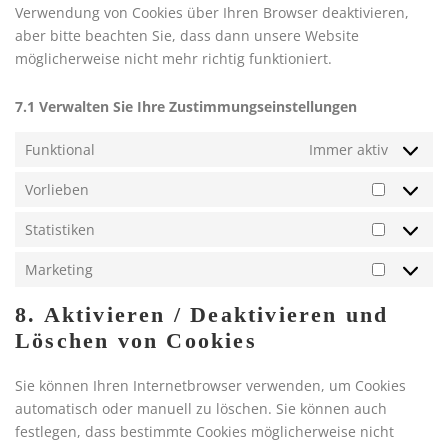
e
Verwendung von Cookies über Ihren Browser deaktivieren,
i
r
aber bitte beachten Sie, dass dann unsere Website
c
v
möglicherweise nicht mehr richtig funktioniert.
e
i
g
c
7.1 Verwalten Sie Ihre Zustimmungseinstellungen
o
e
o
v
Funktional
Immer aktiv
g
e
l
Vorlieben
r
V
e
s
o
-
Statistiken
c
S
r
a
h
t
l
Marketing
n
M
i
a
i
a
a
e
t
8. Aktivieren / Deaktivieren und
e
l
r
d
i
Löschen von Cookies
b
y
k
e
s
e
t
e
n
t
n
i
Sie können Ihren Internetbrowser verwenden, um Cookies
t
e
i
c
automatisch oder manuell zu löschen. Sie können auch
i
s
k
s
festlegen, dass bestimmte Cookies möglicherweise nicht
n
e