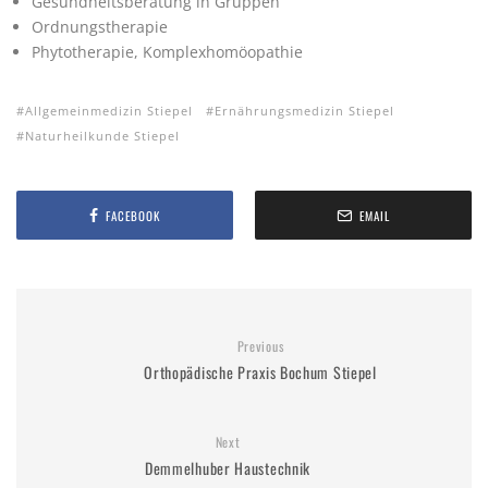
Gesundheitsberatung in Gruppen
Ordnungstherapie
Phytotherapie, Komplexhomöopathie
Allgemeinmedizin Stiepel
Ernährungsmedizin Stiepel
Naturheilkunde Stiepel
FACEBOOK
EMAIL
Previous
Orthopädische Praxis Bochum Stiepel
Next
Demmelhuber Haustechnik