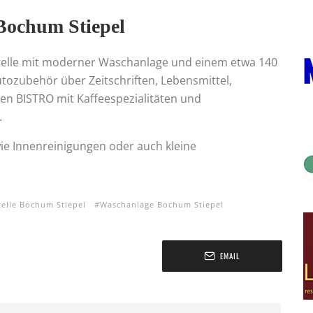
 Bochum Stiepel
stelle mit moderner Waschanlage und einem etwa 140
tozubehör über Zeitschriften, Lebensmittel,
n BISTRO mit Kaffeespezialitäten und
.
wie Innenreinigungen oder auch kleine
telle Bochum Stiepel
Waschanlage Bochum Stiepel
EMAIL