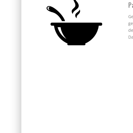
P
Ge
ge
de
D