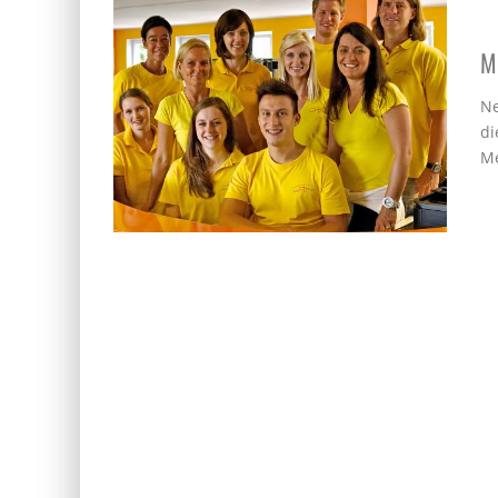
M
Ne
di
Me