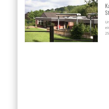
K
S
Un
ei
25