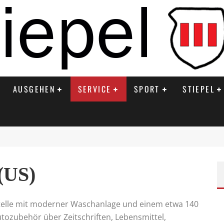
AUSGEHEN
SERVICE
SPORT
STIEPEL
(US)
stelle mit moderner Waschanlage und einem etwa 140
tozubehör über Zeitschriften, Lebensmittel,