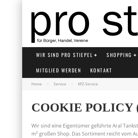
WIR SIND PRO STIEPEL
SHOPPING
MITGLIED WERDEN
KONTAKT
Home
Service
KFZ-Service
COOKIE POLICY 
Wir sind eine Eigentümer geführte Aral Tank
m² großen Shop. Das Sortiment reicht vom Au