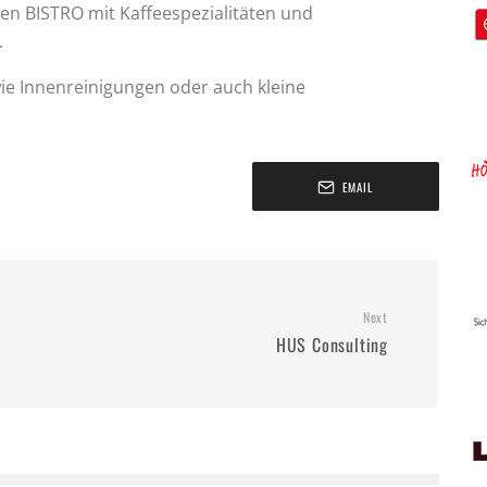
n BISTRO mit Kaffeespezialitäten und
.
wie Innenreinigungen oder auch kleine
EMAIL
Next
.
HUS Consulting